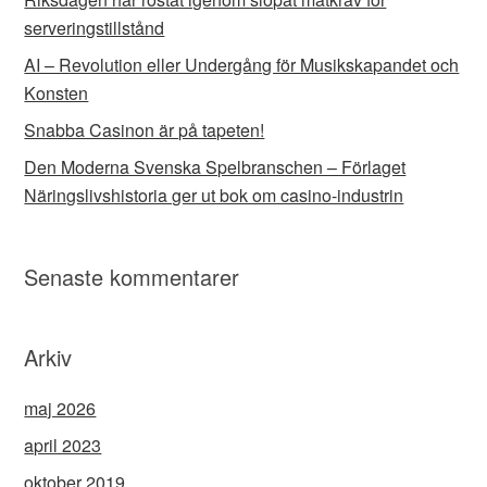
serveringstillstånd
AI – Revolution eller Undergång för Musikskapandet och
Konsten
Snabba Casinon är på tapeten!
Den Moderna Svenska Spelbranschen – Förlaget
Näringslivshistoria ger ut bok om casino-industrin
Senaste kommentarer
Arkiv
maj 2026
april 2023
oktober 2019