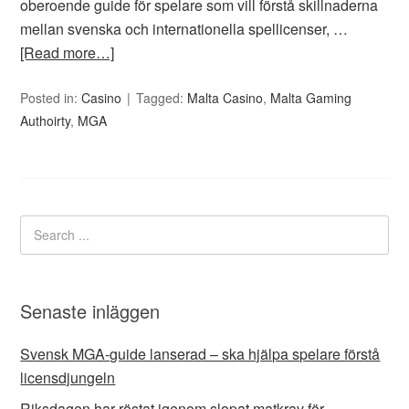
oberoende guide för spelare som vill förstå skillnaderna
mellan svenska och internationella spellicenser, …
[Read more…]
Posted in:
Casino
Tagged:
Malta Casino
,
Malta Gaming
Authoirty
,
MGA
Senaste inläggen
Svensk MGA-guide lanserad – ska hjälpa spelare förstå
licensdjungeln
Riksdagen har röstat igenom slopat matkrav för