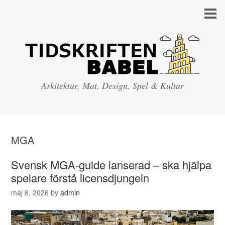
Arkitektur, Mat, Design, Spel & Kultur
MGA
Svensk MGA-guide lanserad – ska hjälpa
spelare förstå licensdjungeln
maj 8, 2026
by
admin